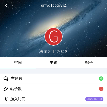
gmvq1cpqy7i2
关注 0
|
粉丝 0
空间
主题
帖子
主题数
0
帖子数
1
加入时间
2022-07-23