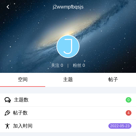
j2wwmpfbqsjs
关注 0
|
粉丝 0
空间
主题
帖子
主题数
0
帖子数
4
加入时间
2022-05-23