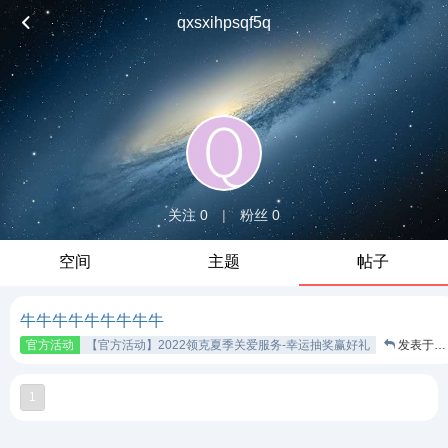
qxsxihpsqf5q
关注 0
|
粉丝 0
空间
主题
帖子
牛牛牛牛牛牛牛牛牛
官方活动
【官方活动】2022领克夏季关爱服务-幸运抽奖赢好礼
发表于 2022-7-23
1