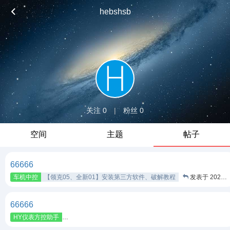
hebshsb
关注 0
|
粉丝 0
空间
主题
帖子
66666
车机中控
【领克05、全新01】安装第三方软件、破解教程
发表于 2025-2-7
66666
HY仪表方控助手
领克 L工具箱，修改方向盘语音键，一键360、切换模式、